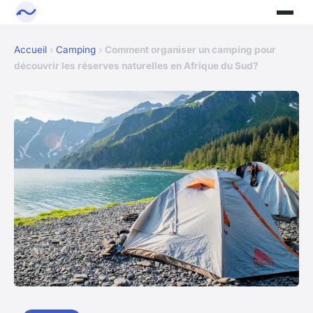
Accueil
›
Camping
›
Comment organiser un camping pour
découvrir les réserves naturelles en Afrique du Sud?