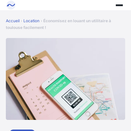
Accueil
›
Location
›
Économisez en louant un utilitaire à
toulouse facilement !